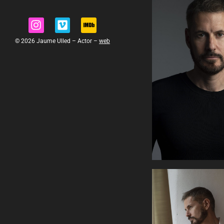
© 2026 Jaume Ulled – Actor –
web